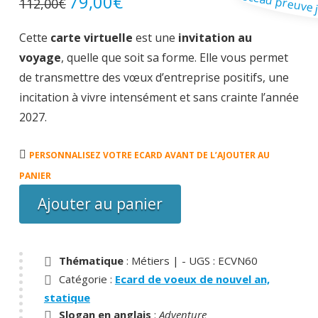
79,00
€
112,00
€
prix
prix
initial
actuel
était :
est :
Cette
carte virtuelle
est une
invitation au
112,00€.
79,00€.
voyage
, quelle que soit sa forme. Elle vous permet
de transmettre des vœux d’entreprise positifs, une
incitation à vivre intensément et sans crainte l’année
2027.
quantité
PERSONNALISEZ VOTRE ECARD AVANT DE L’AJOUTER AU
de
PANIER
Ecard
Ajouter au panier
À
l'aventure
Thématique
: Métiers |
- UGS :
ECVN60
Catégorie :
Ecard de voeux de nouvel an,
statique
Slogan en anglais
:
Adventure