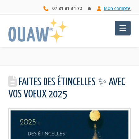
Mon compte
07 81 81 34 72
Nav
FAITES DES ÉTINCELLES ✨ AVEC
VOS VOEUX 2025