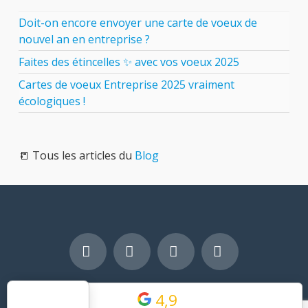
Doit-on encore envoyer une carte de voeux de
nouvel an en entreprise ?
Faites des étincelles ✨ avec vos voeux 2025
Cartes de voeux Entreprise 2025 vraiment
écologiques !
📒 Tous les articles du
Blog
Facebook
LinkedIn
YouTube
Pinterest
Copyright © 2026 - OUAW - Arnaud Bouvard - Tous droits
4,9
réservés