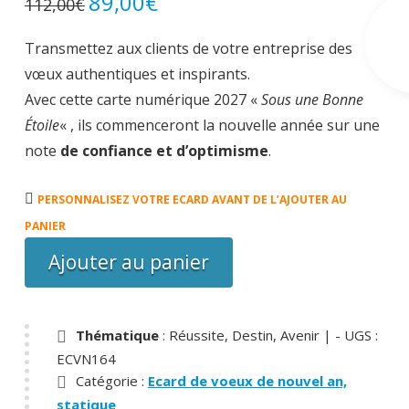
89,00
€
112,00
€
prix
prix
initial
actuel
était :
est :
Transmettez aux clients de votre entreprise des
112,00€.
89,00€.
vœux authentiques et inspirants.
Avec cette carte numérique 2027 «
Sous une Bonne
Étoile
« , ils commenceront la nouvelle année sur une
note
de confiance et d’optimisme
.
quantité
PERSONNALISEZ VOTRE ECARD AVANT DE L’AJOUTER AU
de
PANIER
Carte
Ajouter au panier
Sous
une
bonne
Thématique
: Réussite, Destin, Avenir |
- UGS :
étoile
ECVN164
Catégorie :
Ecard de voeux de nouvel an,
statique