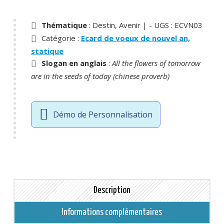
Ecard
[Millesime]
Thématique
: Destin, Avenir |
- UGS :
ECVN03
Fleurs
Catégorie :
Ecard de voeux de nouvel an,
de
statique
l'avenir
Slogan en anglais
:
All the flowers of tomorrow
are in the seeds of today (chinese proverb)
Démo de Personnalisation
Description
Informations complémentaires