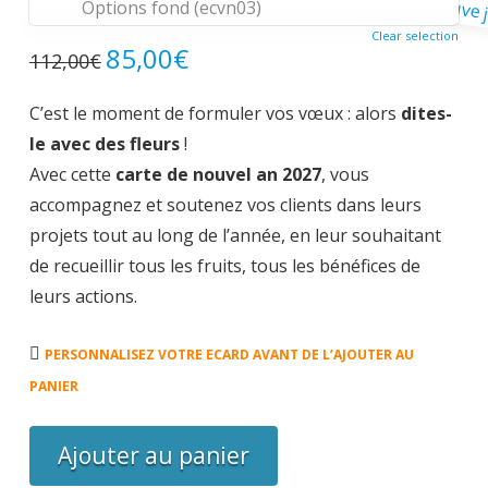
Options fond (ecvn03)
Clear selection
85,00
€
Le
Le
112,00
€
prix
prix
initial
actuel
était :
est :
C’est le moment de formuler vos vœux : alors
dites-
112,00€.
85,00€.
le avec des fleurs
!
Avec cette
carte de nouvel an 2027
, vous
accompagnez et soutenez vos clients dans leurs
projets tout au long de l’année, en leur souhaitant
de recueillir tous les fruits, tous les bénéfices de
leurs actions.
PERSONNALISEZ VOTRE ECARD AVANT DE L’AJOUTER AU
PANIER
quantité
Ajouter au panier
de