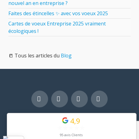
nouvel an en entreprise ?
Faites des étincelles ✨ avec vos voeux 2025
Cartes de voeux Entreprise 2025 vraiment
écologiques !
📒 Tous les articles du
Blog
Facebook
LinkedIn
YouTube
Pinterest
Copyright © 2026 - OUAW - Arnaud Bouvard - Tous droits
4,9
réservés
95 avis Clients