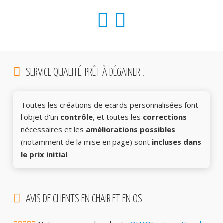
sur
la
page
du
produit
SERVICE QUALITÉ, PRÊT À DÉGAINER !
Toutes les créations de ecards personnalisées font
l'objet d'un
contrôle
, et toutes les
corrections
nécessaires et les
améliorations possibles
(notamment de la mise en page) sont
incluses dans
le prix initial
.
AVIS DE CLIENTS EN CHAIR ET EN OS