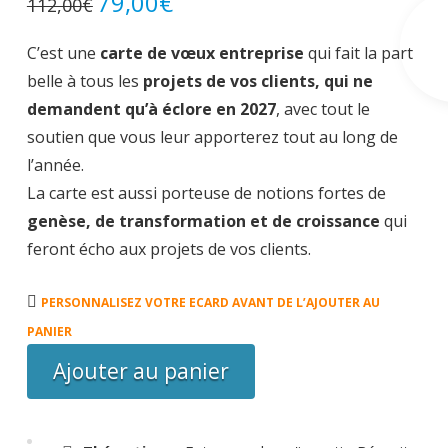
79,00
€
112,00
€
prix
prix
initial
actuel
était :
est :
C’est une
carte de vœux entreprise
qui fait la part
112,00€.
79,00€.
belle à tous les
projets de vos clients, qui ne
demandent qu’à éclore en 2027
, avec tout le
soutien que vous leur apporterez tout au long de
l’année.
La carte est aussi porteuse de notions fortes de
genèse, de transformation et de croissance
qui
feront écho aux projets de vos clients.
quantité
PERSONNALISEZ VOTRE ECARD AVANT DE L’AJOUTER AU
de
PANIER
Carte
Ajouter au panier
Eclosions
à
foison