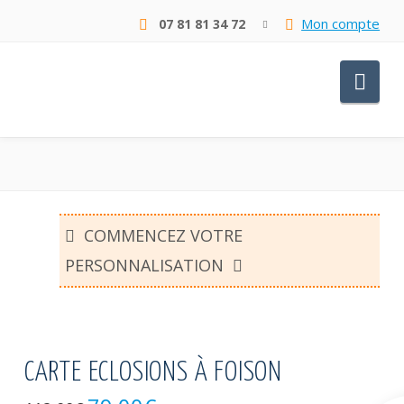
Mon compte
07 81 81 34 72
Nav
COMMENCEZ VOTRE
PERSONNALISATION
CARTE ECLOSIONS À FOISON
Le
Le