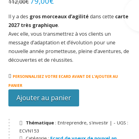
79,00
€
112,00
€
prix
prix
initial
actuel
était :
est :
Il y a des
gros morceaux d’agilité
dans cette
carte
112,00€.
79,00€.
2027 très graphique
.
Avec elle, vous transmettrez à vos clients un
message d’adaptation et d’évolution pour une
nouvelle année prometteuse, pleine d’aventures, de
découvertes et de réussites.
quantité
PERSONNALISEZ VOTRE ECARD AVANT DE L’AJOUTER AU
de
PANIER
Carte
Ajouter au panier
20.000
Voeux
Thématique
: Entreprendre, s'investir |
- UGS :
ECVN153
Catégorie :
Ecard de voeux de nouvel an,