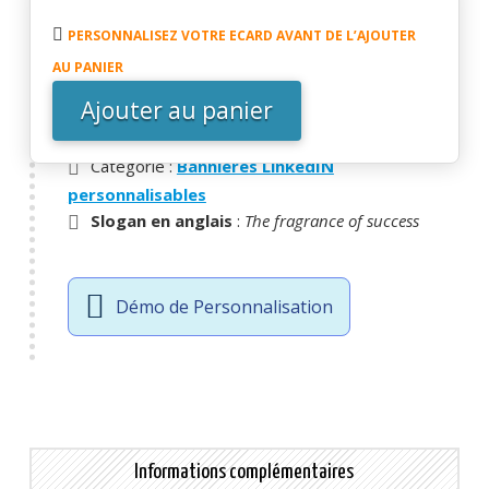
quantité
textuels.
de
PERSONNALISEZ VOTRE ECARD AVANT DE L’AJOUTER
(Voir la vidéo de démonstration ci-dessous)
Bannière
AU PANIER
LINKEDIN
Ajouter au panier
Thématique
: Positif, Réussite |
- UGS :
-
EBIN176
Ça
Catégorie :
Bannières LinkedIN
fleure
personnalisables
bon
Slogan en anglais
:
The fragrance of success
la
réussite
Démo de Personnalisation
Informations complémentaires