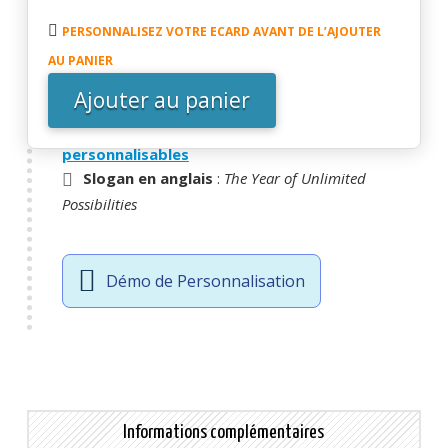
quantité
textuels.
de
PERSONNALISEZ VOTRE ECARD AVANT DE L’AJOUTER
(Voir la vidéo de démonstration ci-dessous)
Bannière
AU PANIER
LINKEDIN
Ajouter au panier
Thématique
: |
- UGS :
EBIN28
-
Catégorie :
Bannières LinkedIN
Le
personnalisables
champ
Slogan en anglais
:
The Year of Unlimited
des
Possibilities
Possibles
Démo de Personnalisation
Informations complémentaires