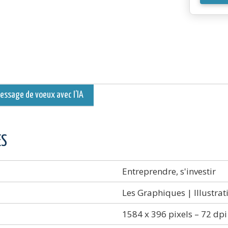
LINKE
-
Start
ssage de voeux avec l’IA
ES
Entreprendre, s'investir
Les Graphiques | Illustrat
1584 x 396 pixels – 72 dpi