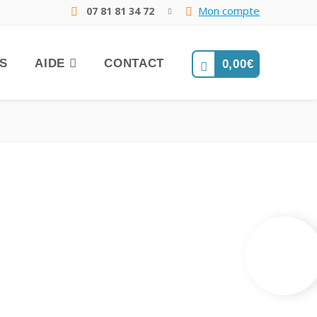
Mon compte
07 81 81 34 72
FS
AIDE
CONTACT
0,00
€