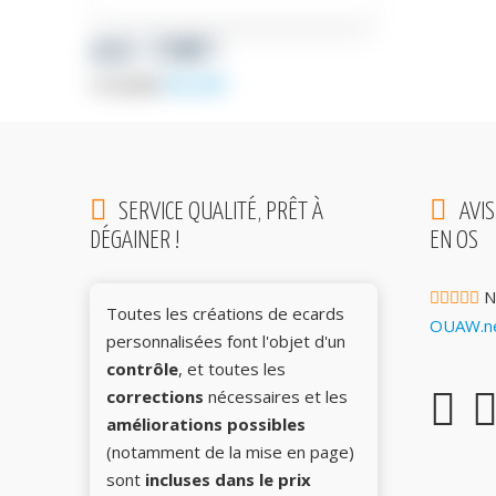
2027 : START !
Le
Le
89,00
€
112,00
€
prix
prix
initial
actuel
était :
est :
112,00€.
89,00€.
SERVICE QUALITÉ, PRÊT À
AVIS
DÉGAINER !
EN OS
N
Toutes les créations de ecards
OUAW.ne
personnalisées font l'objet d'un
contrôle
, et toutes les
corrections
nécessaires et les
améliorations possibles
(notamment de la mise en page)
sont
incluses dans le prix