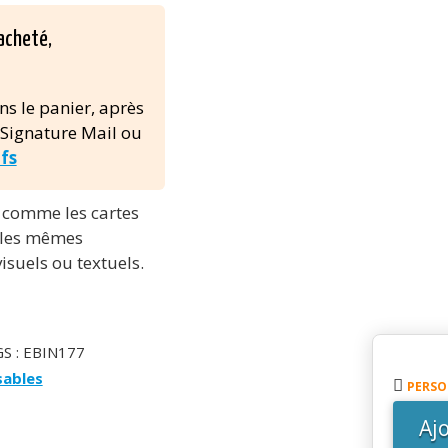
acheté,
ns le panier, après
 Signature Mail ou
ifs
t comme les cartes
t les mêmes
isuels ou textuels.
GS :
EBIN177
quanti
sables
de
PERSO
Banniè
Aj