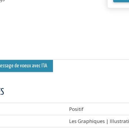
LINKE
-
Livrai
de
bonhe
ssage de voeux avec l’IA
ES
Positif
Les Graphiques | Illustrat