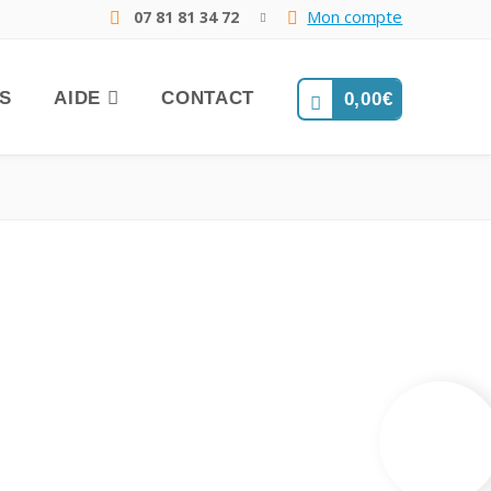
Mon compte
07 81 81 34 72
FS
AIDE
CONTACT
0,00
€