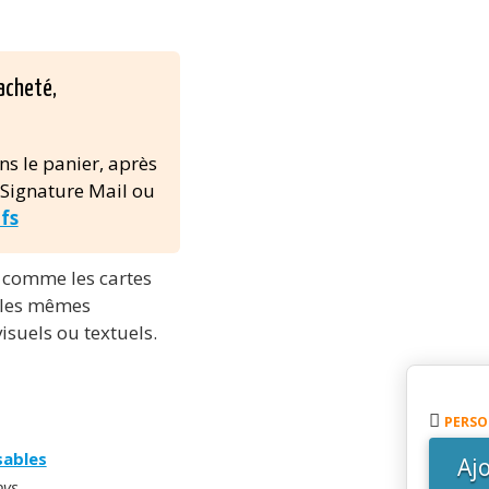
acheté,
ns le panier, après
 Signature Mail ou
ifs
t comme les cartes
t les mêmes
isuels ou textuels.
quanti
de
PERSO
Banniè
sables
Aj
oys