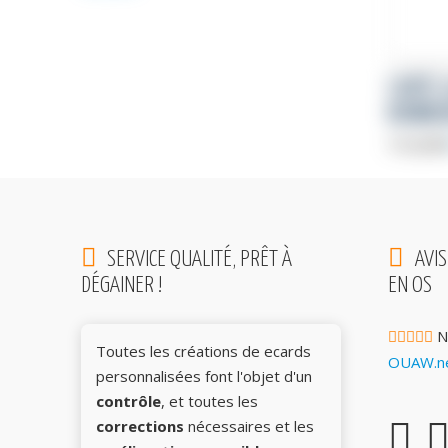
CARTE 
BONHE
112,00
SERVICE QUALITÉ, PRÊT À
AVIS
DÉGAINER !
EN OS
N
Toutes les créations de ecards
OUAW.ne
personnalisées font l'objet d'un
contrôle
, et toutes les
corrections
nécessaires et les