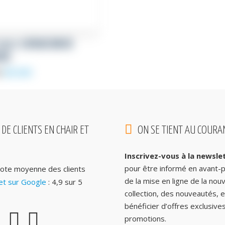
2027 LIVRAISON DE
URS
Le
Le
89,00
€
€
prix
prix
initial
actuel
était :
est :
112,00€.
89,00€.
 DE CLIENTS EN CHAIR ET
ON SE TIENT AU COURAN
Inscrivez-vous à la newsle
pour être informé en avant-
ote moyenne des clients
de la mise en ligne de la nouv
t sur Google
: 4,9 sur 5
collection, des nouveautés, e
bénéficier d’offres exclusive
promotions.