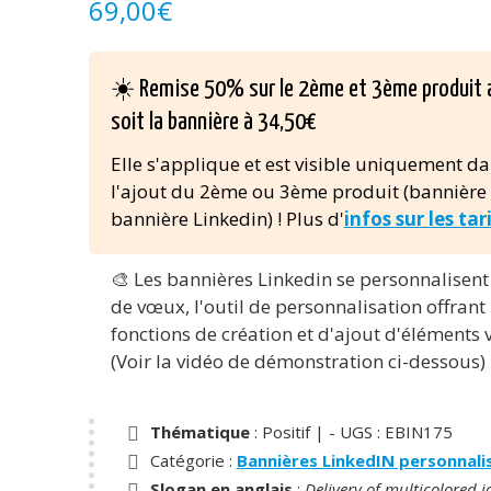
69,00
€
☀️ Remise 50% sur le 2ème et 3ème produit 
soit la bannière à 34,50€
Elle s'applique et est visible uniquement da
l'ajout du 2ème ou 3ème produit (bannière
bannière Linkedin) ! Plus d'
infos sur les tar
🎨 Les bannières Linkedin se personnalisen
de vœux, l'outil de personnalisation offran
fonctions de création et d'ajout d'éléments v
(Voir la vidéo de démonstration ci-dessous)
Thématique
: Positif |
- UGS :
EBIN175
Catégorie :
Bannières LinkedIN personnali
Slogan en anglais
:
Delivery of multicolored j