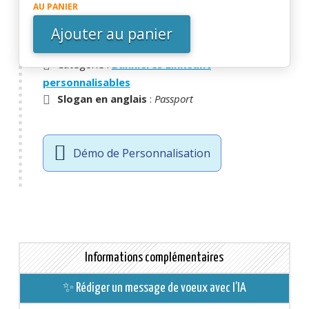
(Voir la vidéo de démonstration ci-dessous)
Bannière
AU PANIER
LINKEDIN
Ajouter au panier
-
Thématique
: |
- UGS :
EBIN24
Passeport
Catégorie :
Bannières LinkedIN
personnalisables
Slogan en anglais
:
Passport
Démo de Personnalisation
Informations complémentaires
✨ Rédiger un message de voeux avec l’IA