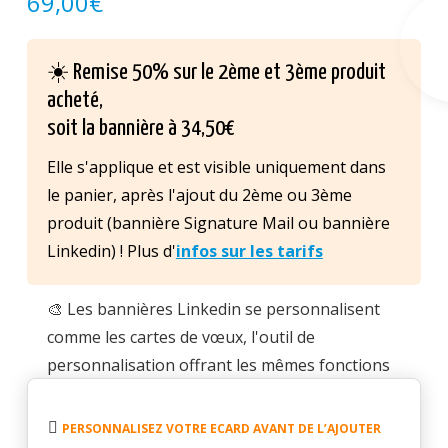
69,00
€
☀️ Remise 50% sur le 2ème et 3ème produit
acheté,
soit la bannière à 34,50€
Elle s'applique et est visible uniquement dans
le panier, après l'ajout du 2ème ou 3ème
produit (bannière Signature Mail ou bannière
Linkedin) ! Plus d'
infos sur les tarifs
🎨 Les bannières Linkedin se personnalisent
comme les cartes de vœux, l'outil de
personnalisation offrant les mêmes fonctions
de création et d'ajout d'éléments visuels ou
quantité
textuels.
de
PERSONNALISEZ VOTRE ECARD AVANT DE L’AJOUTER