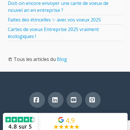
Doit-on encore envoyer une carte de voeux de
nouvel an en entreprise ?
Faites des étincelles ✨ avec vos voeux 2025
Cartes de voeux Entreprise 2025 vraiment
écologiques !
📒 Tous les articles du
Blog
Facebook
LinkedIn
YouTube
Pinterest
Copyright © 2026 - OUAW - Arnaud Bouvard - Tous droits
4,9
réservés