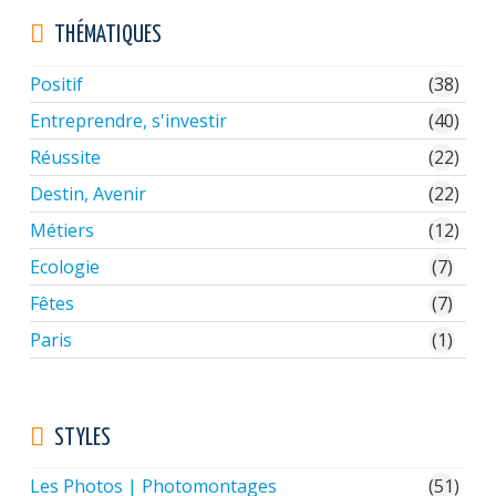
minimum)
THÉMATIQUES
Positif
(38)
Entreprendre, s'investir
(40)
Réussite
(22)
Destin, Avenir
(22)
Métiers
(12)
Ecologie
(7)
Fêtes
(7)
Paris
(1)
STYLES
Les Photos | Photomontages
(51)