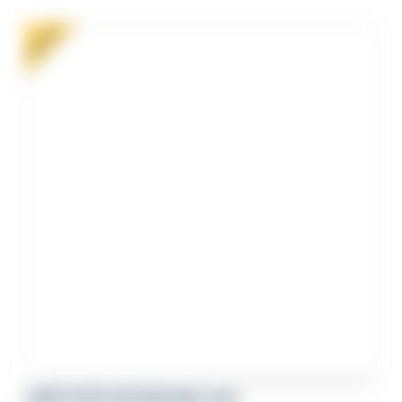
était :
est :
112,00€.
89,00€.
PROMO !
CARTE POSTE DE PILOTAGE 2027