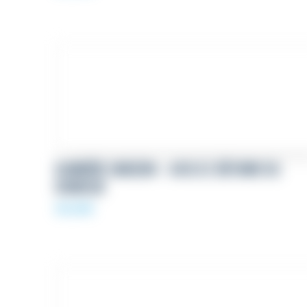
BANNIÈRE LINKEDIN – AVOCAT, RÉFORME DU
BONHEUR
69,00
€