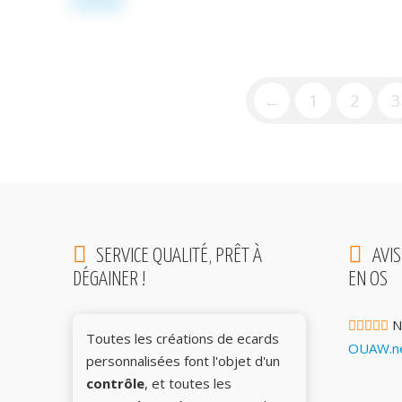
69,00
€
←
1
2
3
SERVICE QUALITÉ, PRÊT À
AVIS
DÉGAINER !
EN OS
N
Toutes les créations de ecards
OUAW.ne
personnalisées font l'objet d'un
contrôle
, et toutes les