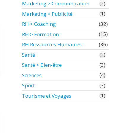
(2)
Marketing > Communication
(1)
Marketing > Publicité
(32)
RH > Coaching
(15)
RH > Formation
(36)
RH Ressources Humaines
(2)
Santé
(3)
Santé > Bien-être
(4)
Sciences
(3)
Sport
(1)
Tourisme et Voyages