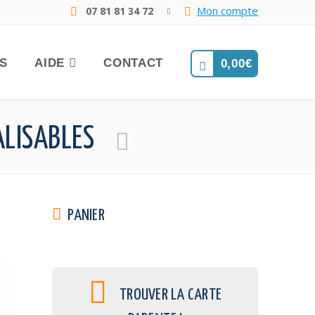
Mon compte
07 81 81 34 72
FS
AIDE
CONTACT
0,00
€
ALISABLES
PANIER
TROUVER LA CARTE