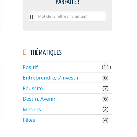
PARFAITE !
Mot
clé
(3
lettres
minimum)
THÉMATIQUES
(11)
Positif
(6)
Entreprendre, s'investir
(7)
Réussite
(6)
Destin, Avenir
(2)
Métiers
(4)
Fêtes