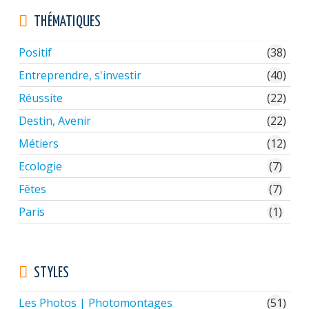
minimum)
THÉMATIQUES
Positif
(38)
Entreprendre, s'investir
(40)
Réussite
(22)
Destin, Avenir
(22)
Métiers
(12)
Ecologie
(7)
Fêtes
(7)
Paris
(1)
STYLES
Les Photos | Photomontages
(51)