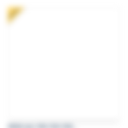
était :
est :
112,00€.
79,00€.
PROMO !
VOEUX 2027, PLUS, PLUS, PLUS,…